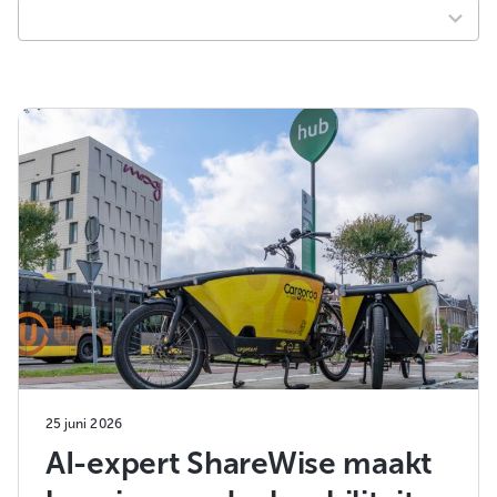
available
25 juni 2026
AI-expert ShareWise maakt