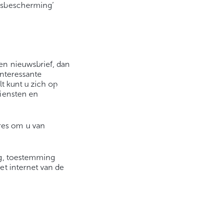
nsbescherming’
en nieuwsbrief, dan
interessante
t kunt u zich op
diensten en
res om u van
ng, toestemming
et internet van de