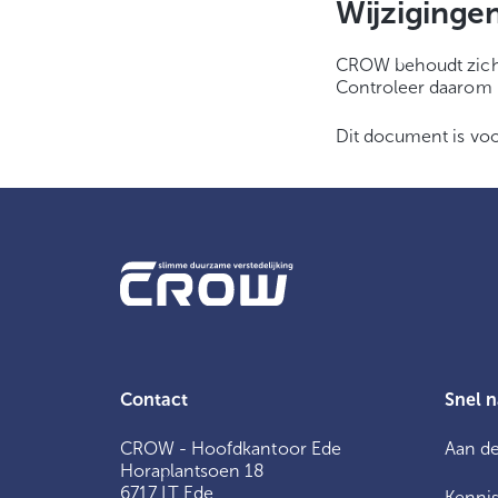
Wijziginge
CROW behoudt zich h
Controleer daarom r
Dit document is voo
Contact
Snel n
CROW - Hoofdkantoor Ede
Aan de
Horaplantsoen 18
6717 LT Ede
Kennis