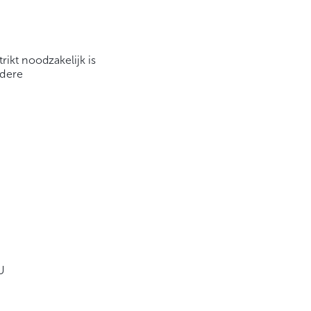
rikt noodzakelijk is
ndere
U