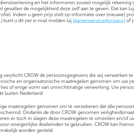
dienstverlening en het informeren zoveel mogelijk rekening
l gevallen de mogelijkheid deze zelf aan te geven. Dat kan b
fiel. Indien u geen prijs stelt op informatie over (nieuwe) p
c.) kunt u dit per e-mail melden bij
klantenservice@crow.nl
of p
g verplicht CROW de persoonsgegevens die wij verwerken te
hnische en organisatorische maatregelen genomen om uw p
erlies of enige vorm van onrechtmatige verwerking. Uw pers
kt buiten Nederland.
ge maatregelen genomen om te verzekeren dat alle persoo
eschermd. Ondanks de door CROW genomen veiligheidsmaatr
ren er toch in slagen deze maatregelen te omzeilen en/of u
oor oneigenlijke doeleinden te gebruiken. CROW kan hiervo
prakelijk worden gesteld.