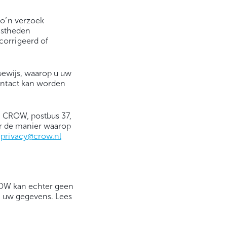
zo’n verzoek
uistheden
orrigeerd of
sbewijs, waarop u uw
ontact kan worden
n CROW, postbus 37,
er de manier waarop
r
privacy@crow.nl
CROW kan echter geen
t uw gegevens. Lees