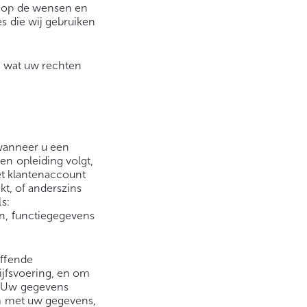
n op de wensen en
s die wij gebruiken
n wat uw rechten
 wanneer u een
n opleiding volgt,
net klantenaccount
kt, of anderszins
s:
n, functiegegevens
effende
ijfsvoering, en om
. Uw gegevens
om met uw gegevens,