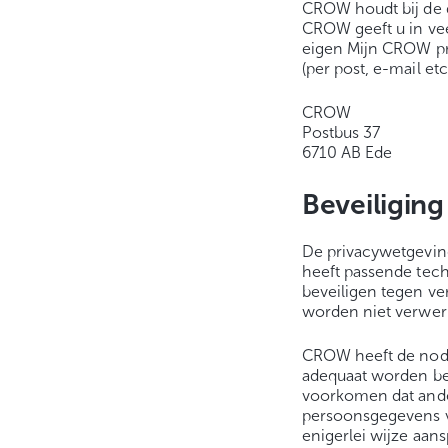
CROW houdt bij de 
CROW geeft u in vee
eigen Mijn CROW pro
(per post, e-mail et
CROW
Postbus 37
6710 AB Ede
Beveiliging
De privacywetgevin
heeft passende tec
beveiligen tegen v
worden niet verwer
CROW heeft de nodi
adequaat worden b
voorkomen dat ande
persoonsgegevens v
enigerlei wijze aans