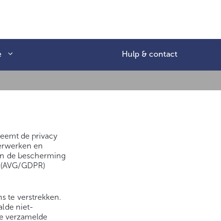
e
Hulp & contact
neemt de privacy
verwerken en
van de bescherming
’ (AVG/GDPR)
 te verstrekken.
lde niet-
De verzamelde