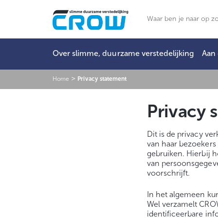
Ga
naar
Zoeken
de
inhoud
Over slimme, duurzame verstedelijking
Aan 
>
Home
Privacy statement
Privacy 
Dit is de privacy v
van haar bezoekers 
gebruiken. Hierbij
van persoonsgegev
voorschrijft.
In het algemeen ku
Wel verzamelt CROW 
identificeerbare in