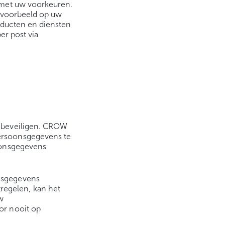
 met uw voorkeuren.
ijvoorbeeld op uw
roducten en diensten
er post via
 beveiligen. CROW
ersoonsgegevens te
oonsgegevens
nsgegevens
egelen, kan het
w
or nooit op