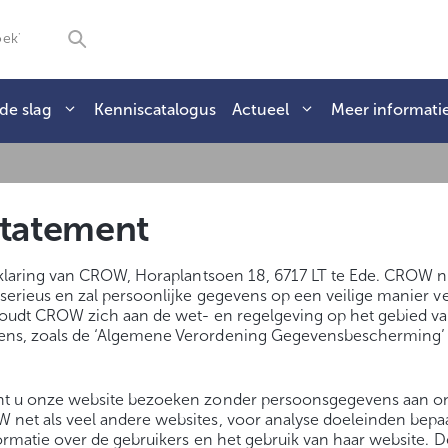
de slag
Kenniscatalogus
Actueel
Meer informati
statement
erklaring van CROW, Horaplantsoen 18, 6717 LT te Ede. CROW 
serieus en zal persoonlijke gegevens op een veilige manier 
 houdt CROW zich aan de wet- en regelgeving op het gebied 
ens, zoals de ‘Algemene Verordening Gegevensbescherming
nt u onze website bezoeken zonder persoonsgegevens aan ons
net als veel andere websites, voor analyse doeleinden bepaa
formatie over de gebruikers en het gebruik van haar website. 