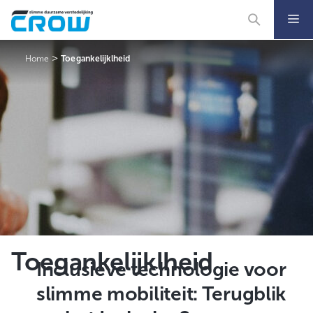
Ga
naar
de
inhoud
>
Home
Toegankelijklheid
Toegankelijklheid
Inclusieve technologie voor
slimme mobiliteit: Terugblik