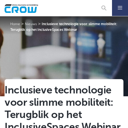
Ga
naar
de
inhoud
>
>
Home
Nieuws
Inclusieve technologie voor slimme mobiliteit:
Terugblik op het InclusiveSpaces Webinar
Inclusieve technologie
voor slimme mobiliteit:
Terugblik op het
InclusiveSpaces Webinar