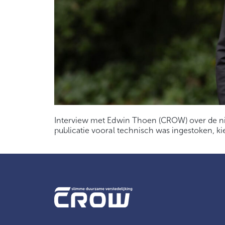
Interview met Edwin Thoen (CROW) over de nieu
publicatie vooral technisch was ingestoken, 