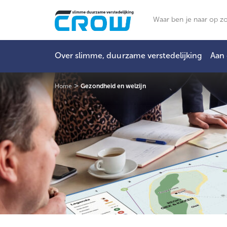
Ga
naar
Zoeken
de
inhoud
Over slimme, duurzame verstedelijking
Aan 
>
Home
Gezondheid en welzijn