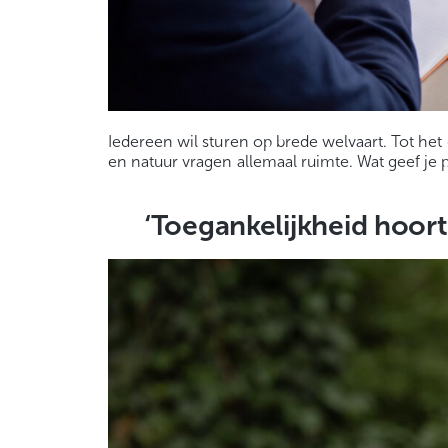
Iedereen wil sturen op brede welvaart. Tot h
en natuur vragen allemaal ruimte. Wat geef je 
‘Toegankelijkheid hoort 