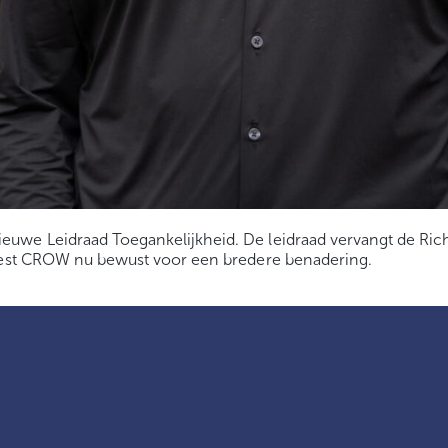
we Leidraad Toegankelijkheid. De leidraad vervangt de Richtl
kiest CROW nu bewust voor een bredere benadering.