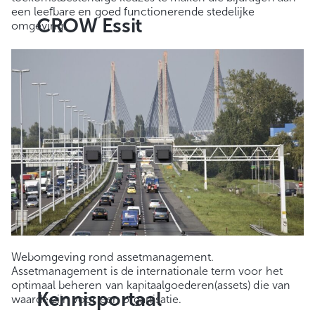
een leefbare en goed functionerende stedelijke
CROW Essit
omgeving.
Webomgeving rond assetmanagement.
Assetmanagement is de internationale term voor het
optimaal beheren van kapitaalgoederen(assets) die van
Kennisportaal
waarde zijn voor een organisatie.