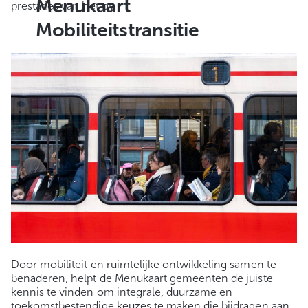
Menukaart
prestaties van het ov.
Mobiliteitstransitie
Door mobiliteit en ruimtelijke ontwikkeling samen te
benaderen, helpt de Menukaart gemeenten de juiste
kennis te vinden om integrale, duurzame en
toekomstbestendige keuzes te maken die bijdragen aan