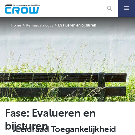
Ga
naar
de
inhoud
>
>
Home
Kenniscatalogus
Evalueren en bijsturen
Fase:
Evalueren en
bijsturen
Leidraad Toegankelijkheid