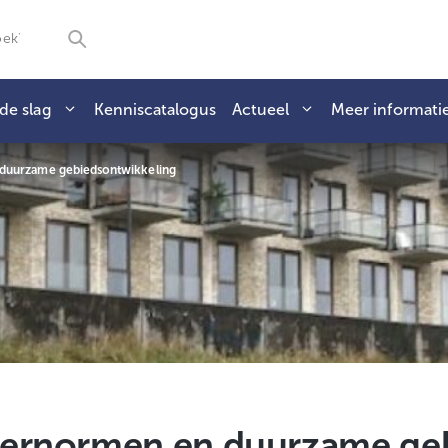
de slag
Kenniscatalogus
Actueel
Meer informati
duurzame gebiedsontwikkeling
eernormen en duurzame ge