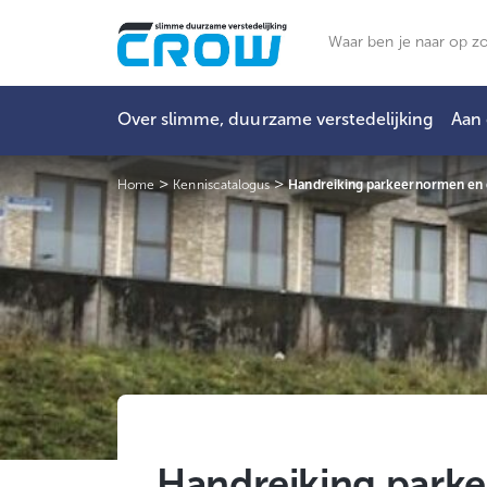
Ga
naar
Zoeken
de
inhoud
Over slimme, duurzame verstedelijking
Aan 
>
>
Home
Kenniscatalogus
Handreiking parkeernormen en 
Handreiking park