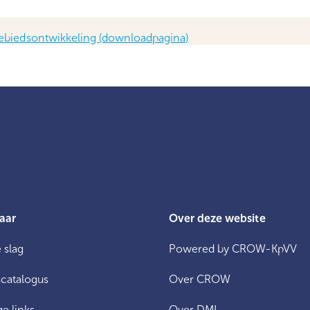
biedsontwikkeling (downloadpagina)
aar
Over deze website
 slag
Powered by CROW-KpVV
catalogus
Over CROW
e links
Over DMI