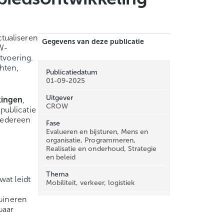
tualiseren
Gegevens van deze publicatie
W-
tvoering.
hten,
Publicatiedatum
01-09-2025
Uitgever
kingen
,
CROW
publicatie
 iedereen
Fase
Evalueren en bijsturen, Mens en
organisatie, Programmeren,
Realisatie en onderhoud, Strategie
en beleid
Thema
wat leidt
Mobiliteit, verkeer, logistiek
mbineren
baar