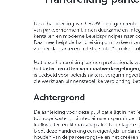
Deze handreiking van CROW biedt gemeenten, o
van parkeernormen binnen duurzame en integra
kentallen en moderne beleidsprincipes naar con
Daarmee helpt de handreiking om parkeernorm
zonder dat parkeren het sluitstuk of struikelbl
Met deze handreiking kunnen professionals 
het
beter benutten van maatwerkregelingen
is bedoeld voor beleidsmakers, vergunningverle
die werkt aan binnenstedelijke verdichting, be
Achtergrond
De aanleiding voor deze publicatie ligt in he
tot hoge kosten, ruimteclaims en spanningen 
leefkwaliteit en klimaatadaptatie. Door lagere
biedt deze handreiking een eigentijds fundame
houden van de parkeeropgave en het creëren v