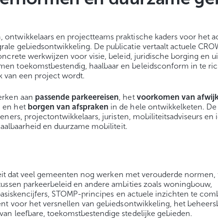
ntwikkelaars en projectteams praktische kaders voor het ac
le gebiedsontwikkeling. De publicatie vertaalt actuele CRO
crete werkwijzen voor visie, beleid, juridische borging en ui
en toekomstbestendig, haalbaar en beleidsconform in te ric
ok van een project wordt.
werken aan
passende parkeereisen
, het
voorkomen van afwij
, en het
borgen van afspraken
in de hele ontwikkelketen. De 
ners, projectontwikkelaars, juristen, mobiliteitsadviseurs en
taalbaarheid en duurzame mobiliteit.
t feit dat veel gemeenten nog werken met verouderde normen, 
tussen parkeerbeleid en andere ambities zoals woningbouw,
 basiskencijfers, STOMP-principes en actuele inzichten te co
nt voor het versnellen van gebiedsontwikkeling, het beheers
an leefbare, toekomstbestendige stedelijke gebieden.