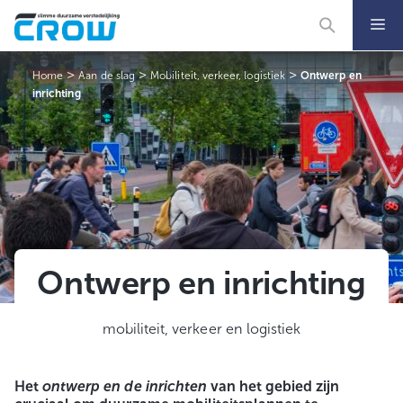
Ga
naar
de
inhoud
>
>
>
Home
Aan de slag
Mobiliteit, verkeer, logistiek
Ontwerp en
inrichting
Ontwerp en inrichting
mobiliteit, verkeer en logistiek
Het
ontwerp en de inrichten
van het gebied zijn