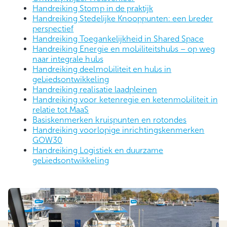
Handreiking Stomp in de praktijk
Handreiking Stedelijke Knooppunten: een breder
perspectief
Handreiking Toegankelijkheid in Shared Space
Handreiking Energie en mobiliteitshubs – op weg
naar integrale hubs
Handreiking deelmobiliteit en hubs in
gebiedsontwikkeling
Handreiking realisatie laadpleinen
Handreiking voor ketenregie en ketenmobiliteit in
relatie tot MaaS
Basiskenmerken kruispunten en rotondes
Handreiking voorlopige inrichtingskenmerken
GOW30
Handreiking Logistiek en duurzame
gebiedsontwikkeling
Klik hier voor een totaaloverzicht van alle publicaties
rond ontwerp en inrichting voor dit thema