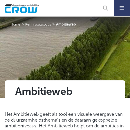
Ga
naar
de
inhoud
>
>
Home
Kenniscatalogus
Ambitieweb
Ambitieweb
Het Ambitieweb geeft als tool een visuele weergave van
de duurzaamheidsthema’s en de daaraan gekoppelde
ambitieniveaus. Het Ambitieweb helpt om de ambities in