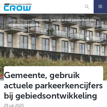
Ga
naar
de
inhoud
>
>
Home
Nieuws
Gemeente, gebruik actuele parkeerkencijfers
bij gebiedsontwikkeling
Gemeente, gebruik
actuele parkeerkencijfers
bij gebiedsontwikkeling
29 juli 2025