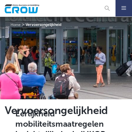
Ga
naar
de
inhoud
>
Home
Vervoersongelijkheid
Vervoersongelijkheid
Eerlijkheid
mobiliteitsmaatregelen