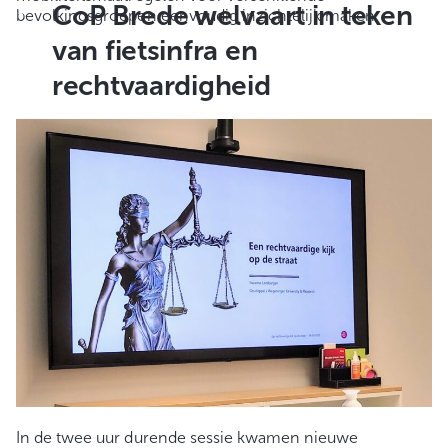
CoP Brede welvaart in teken
bevolkingsgroepen eenvoudig inzichtelijk maken.
van fietsinfra en
rechtvaardigheid
In de twee uur durende sessie kwamen nieuwe