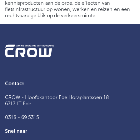
kennisproducten aan de orde, de effecten van
fietsinfrastructuur op wonen, werken en reizen en een
rechtvaardige blik op de verkeersruimte.
Contact
CROW - Hoofdkantoor Ede Horaplantsoen 18
6717 LT Ede
0318 - 69 5315
Snel naar