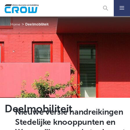
Ga
naar
de
inhoud
>
Home
Deelmobiliteit
Deelmobiliteit
Nieuwe versie handreikingen
Stedelijke knooppunten en