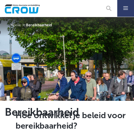
Ga
naar
de
inhoud
>
Home
Bereikbaarheid
Bereikbaarheid
Hoe ontwikkel je beleid voor
bereikbaarheid?