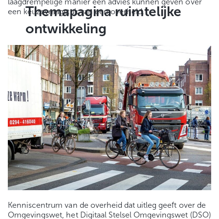
laagdrempelige manier een advies kunnen geven over
Themapagina ruimtelijke
een keuzevraagstuk van een overheid.
ontwikkeling
Kenniscentrum van de overheid dat uitleg geeft over de
Omgevingswet, het Digitaal Stelsel Omgevingswet (DSO)