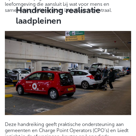
leefomgeving die aansluit bij wat voor mens en
Handreiking realisatie
samenleving belangrijk en betaalbaar is centraal.
laadpleinen
Deze handreiking geeft praktische ondersteuning aan
gemeenten en Charge Point Operators (CPO’s) en biedt