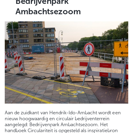
Bedrijvenpark
Ambachtsezoom
Aan de zuidkant van Hendrik-Ido-Ambacht wordt een
nieuw hoogwaardig en circulair bedrijventerrein
aangelegd: Bedrijvenpark Ambachtsezoom. Het
handboek Circulariteit is opgesteld als inspiratiebron