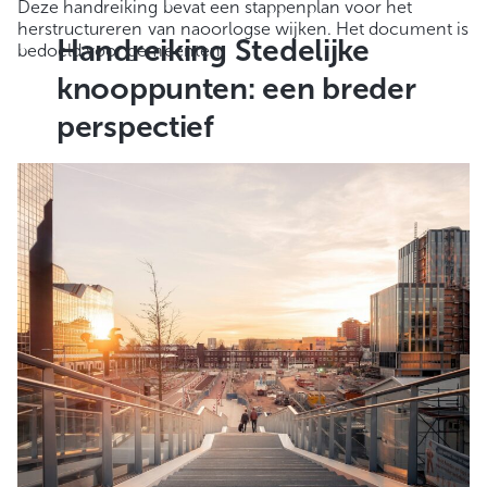
Deze handreiking bevat een stappenplan voor het
herstructureren van naoorlogse wijken. Het document is
Handreiking Stedelijke
bedoeld voor gemeenten.
knooppunten: een breder
perspectief