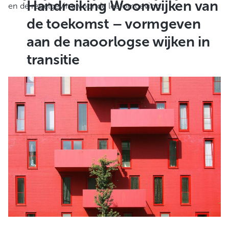
Handreiking Woonwijken van
en de regelgeving voor de leefomgeving.
de toekomst – vormgeven
aan de naoorlogse wijken in
transitie