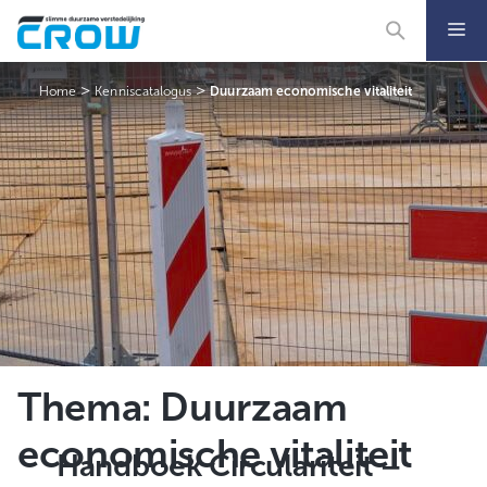
Ga
naar
de
inhoud
>
>
Home
Kenniscatalogus
Duurzaam economische vitaliteit
Thema:
Duurzaam
economische vitaliteit
Handboek Circulariteit –