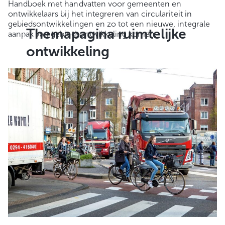
Handboek met handvatten voor gemeenten en
ontwikkelaars bij het integreren van circulariteit in
gebiedsontwikkelingen en zo tot een nieuwe, integrale
Themapagina ruimtelijke
aanpak van gebiedsontwikkeling komen.
ontwikkeling