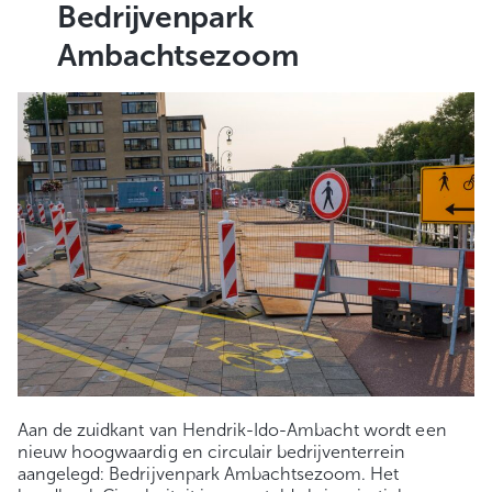
Bedrijvenpark
Ambachtsezoom
Aan de zuidkant van Hendrik-Ido-Ambacht wordt een
nieuw hoogwaardig en circulair bedrijventerrein
aangelegd: Bedrijvenpark Ambachtsezoom. Het