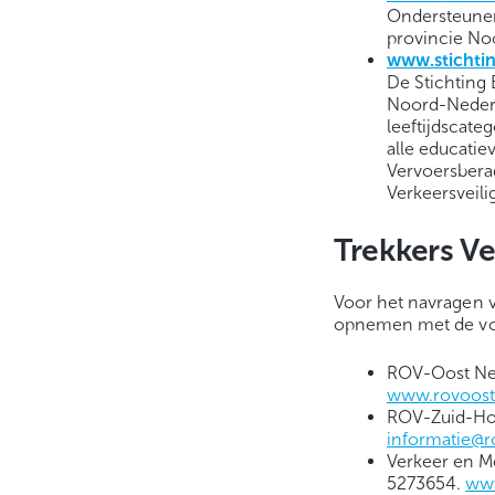
Ondersteunen
provincie No
www.stichtin
De Stichting 
Noord-Nederl
leeftijdscate
alle educatie
Vervoersbera
Verkeersveili
Trekkers Ve
Voor het navragen v
opnemen met de vol
ROV-Oost Ned
www.rovoost
ROV-Zuid-Hol
informatie@r
Verkeer en M
5273654.
www