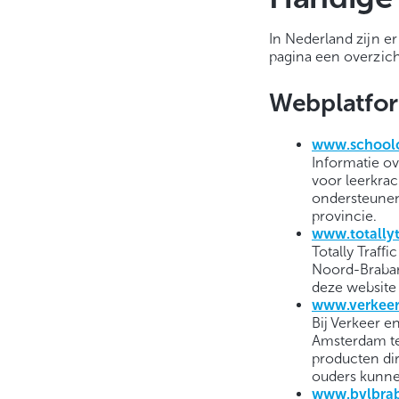
In Nederland zijn er
pagina een overzich
Webplatfor
www.schoolo
Informatie ov
voor leerkrac
ondersteunend
provincie.
www.totallyt
Totally Traff
Noord-Braban
deze website
www.verkeer
Bij Verkeer e
Amsterdam te
producten dir
ouders kunne
www.b
vlbra