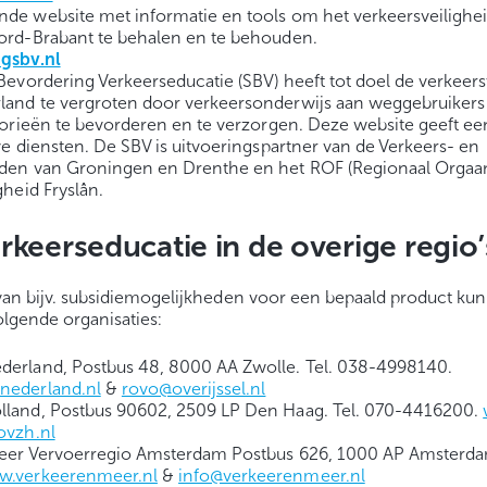
de website met informatie en tools om het verkeersveiligheid
ord-Brabant te behalen en te behouden.
gsbv.nl
Bevordering Verkeerseducatie (SBV) heeft tot doel de verkeers
and te vergroten door verkeersonderwijs aan weggebruikers i
gorieën te bevorderen en te verzorgen. Deze website geeft ee
ve diensten. De SBV is uitvoeringspartner van de Verkeers- en
den van Groningen en Drenthe en het ROF (Regionaal Orgaa
gheid Fryslân.
rkeerseducatie in de overige regio’
an bijv. subsidiemogelijkheden voor een bepaald product kun
gende organisaties:
erland, Postbus 48, 8000 AA Zwolle. Tel. 038-4998140.
nederland.nl
&
rovo@overijssel.nl
land, Postbus 90602, 2509 LP Den Haag. Tel. 070-4416200.
ovzh.nl
eer Vervoerregio Amsterdam Postbus 626, 1000 AP Amsterda
.verkeerenmeer.nl
&
info@verkeerenmeer.nl