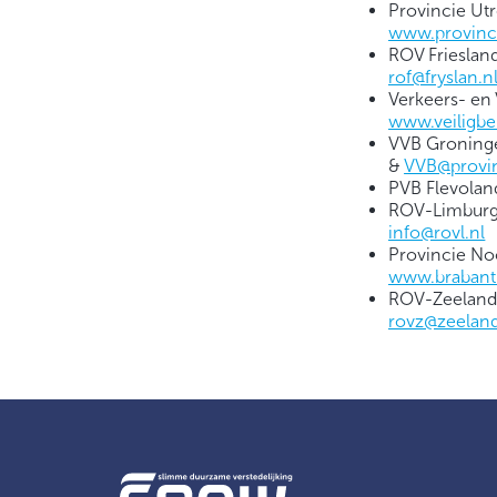
Provincie Ut
www.provinci
ROV Frieslan
rof@fryslan.n
Verkeers- en
www.veiligbe
VVB Groninge
&
VVB@provin
PVB Flevolan
ROV-Limburg,
info@rovl.nl
Provincie No
www.brabant
ROV-Zeeland,
rovz@zeeland