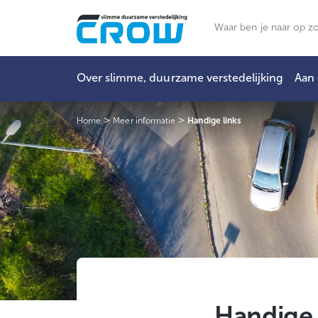
Ga
naar
Zoeken
de
inhoud
Over slimme, duurzame verstedelijking
Aan 
>
>
Home
Meer informatie
Handige links
Handige 