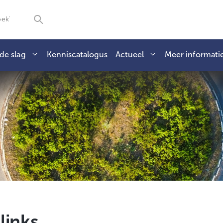
de slag
Kenniscatalogus
Actueel
Meer informati
links