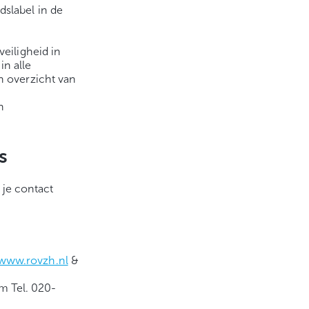
slabel in de
veiligheid in
n alle
n overzicht van
n
s
 je contact
www.rovzh.nl
&
m Tel. 020-