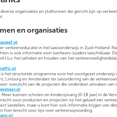
 diverse organisaties en platformen die gericht zijn op verke
t.
men en organisaties
pseef.nl
er verkeerseducatie in het basisonderwijs in Zuid-Holland. Na
hten is ook informatie voor (verkeers-)ouders beschikbaar. De 
 t.b.v. het behalen en houden van het verkeersveiligheidslab
raffic.nl
ic is het structurele programma voor het voortgezet onderwijs 
t, Limburg en Amsterdam ter bevordering van de verkeersvei
 een overzicht van de projecten die onderdeel uitmaken van 
enmeer.nl
n Meer kunnen scholen en kinderopvang (0-18 jaar) in de Ver
recht voor producten en projecten op het gebied van verkee
ect bestellen, maar u kunt hier ook informatie krijgen van d
n hier terecht voor tips over verkeersopvoeding.
bant.nl