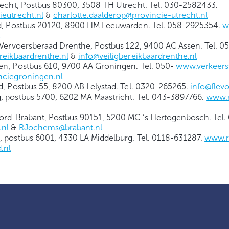
recht, Postbus 80300, 3508 TH Utrecht. Tel. 030-2582433.
eutrecht.nl
&
charlotte.daalderop@provincie-utrecht.nl
d, Postbus 20120, 8900 HM Leeuwarden. Tel. 058-2925354.
w
l
 Vervoersberaad Drenthe, Postbus 122, 9400 AC Assen. Tel. 0
reikbaardrenthe.nl
&
info@veiligbereikbaardrenthe.nl
n, Postbus 610, 9700 AA Groningen. Tel. 050-
www.verkeers
ciegroningen.nl
d, Postbus 55, 8200 AB Lelystad. Tel. 0320-265265.
info@flevo
 postbus 5700, 6202 MA Maastricht. Tel. 043-3897766.
www.r
ord-Brabant, Postbus 90151, 5200 MC ’s Hertogenbosch. Tel
.nl
&
RJochems@brabant.nl
 postbus 6001, 4330 LA Middelburg. Tel. 0118-631287.
www.r
.nl