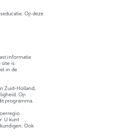
erseducatie. Op deze
ast informatie
site is
el in de
in Zuid-Holland,
ligheid. Op
dit programma.
voerregio
r. U kunt
eskundigen. Ook