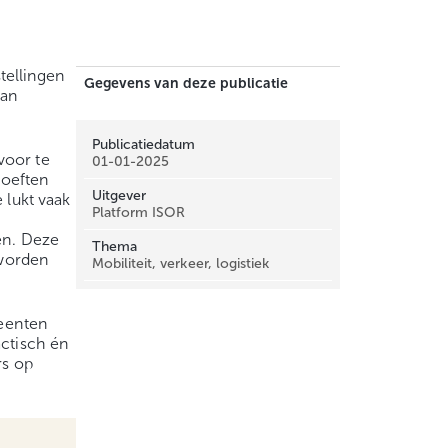
tellingen
Gegevens van deze publicatie
van
Publicatiedatum
voor te
01-01-2025
hoeften
Uitgever
 lukt vaak
Platform ISOR
en. Deze
Thema
 worden
Mobiliteit, verkeer, logistiek
meenten
actisch én
rs op