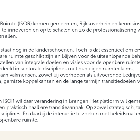
Ruimte (ISOR) komen gemeenten, Rijksoverheid en kennisins
te innoveren en op te schalen en zo de professionalisering 
snellen.
taat nog in de kinderschoenen. Toch is dat essentieel om er
e ruimte geschikt zijn en blijven voor de uiteenlopende be
stellen van integrale doelen en visies voor de openbare ruimte
erdeeld in sectorale disciplines met hun eigen ruimteclaims,
rt aan vakmensen, zowel bij overheden als uitvoerende bedrijv
ngen, gemiste koppelkansen en de lange termijn transitiedoelen
form ISOR wil daar verandering in brengen. Het platform wil ge
 praktisch haalbare transitieaanpak. Op zowel strategisch, t
isciplines. En daarbij de interactie te zoeken met beleidsmake
 openbare ruimte.