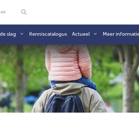
de slag
Kenniscatalogus
Actueel
Meer informati