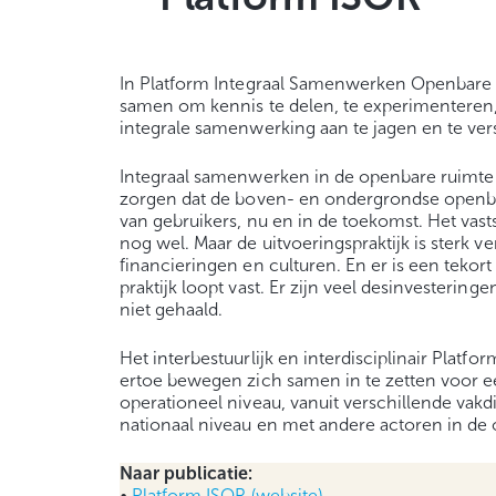
In Platform Integraal Samenwerken Openbare 
samen om kennis te delen, te experimenteren, 
integrale samenwerking aan te jagen en te ver
Integraal samenwerken in de openbare ruimte s
zorgen dat de boven- en ondergrondse openbar
van gebruikers, nu en in de toekomst. Het vast
nog wel. Maar de uitvoeringspraktijk is sterk v
financieringen en culturen. En er is een teko
praktijk loopt vast. Er zijn veel desinvesteri
niet gehaald.
Het interbestuurlijk en interdisciplinair Plat
ertoe bewegen zich samen in te zetten voor een
operationeel niveau, vanuit verschillende vakd
nationaal niveau en met andere actoren in de
Naar publicatie:
•
Platform ISOR (website)