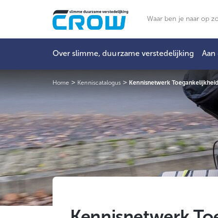
Ga
naar
Zoeken
de
inhoud
Over slimme, duurzame verstedelijking
Aan 
>
>
Home
Kenniscatalogus
Kennisnetwerk Toegankelijkhei
Kennisnetwerk Toe