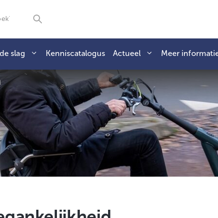
de slag
Kenniscatalogus
Actueel
Meer informati
d
gankelijkheid