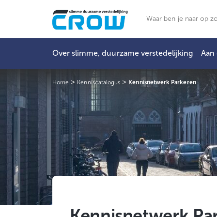
Ga
naar
Zoeken
de
inhoud
Over slimme, duurzame verstedelijking
Aan 
>
>
Home
Kenniscatalogus
Kennisnetwerk Parkeren
Kennisnetwerk Pa