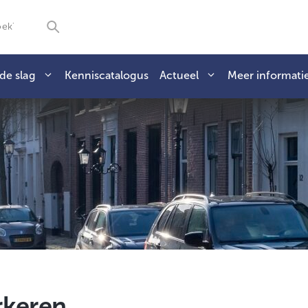
de slag
Kenniscatalogus
Actueel
Meer informati
rkeren