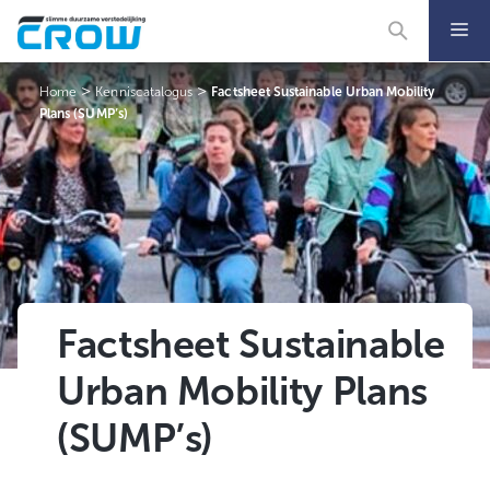
Ga
naar
de
inhoud
>
>
Home
Kenniscatalogus
Factsheet Sustainable Urban Mobility
Plans (SUMP’s)
Factsheet Sustainable
Urban Mobility Plans
(SUMP’s)