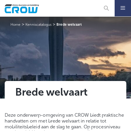
Ga
naar
de
inhoud
>
>
Home
Kenniscatalogus
Brede welvaart
Brede welvaart
Deze onderwerp-omgeving van CROW biedt praktische
handvatten om met brede welvaart in relatie tot
mobiliteitsbeleid aan de slag te gaan. Op procesniveau