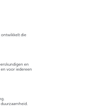
e
 ontwikkelt die
eerskundigen en
n en voor iedereen
ng.
n duurzaamheid.