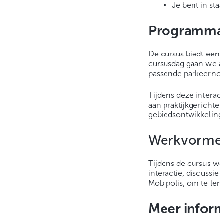
Je bent in s
Programm
De cursus biedt een
cursusdag gaan we a
passende parkeern
Tijdens deze intera
aan praktijkgericht
gebiedsontwikkelin
Werkvorm
Tijdens de cursus w
interactie, discuss
Mobipolis, om te le
Meer infor