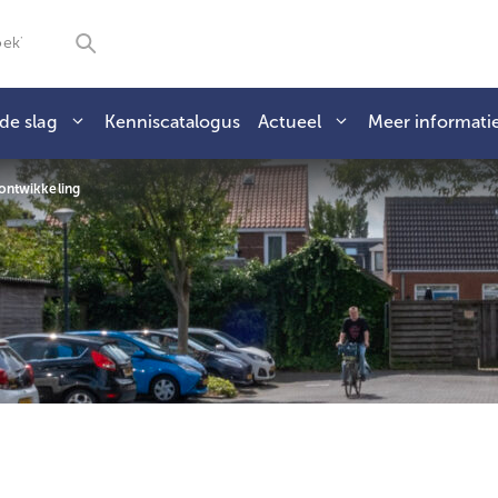
de slag
Kenniscatalogus
Actueel
Meer informati
ontwikkeling