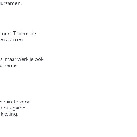
duurzamen.
rmen. Tijdens de
en auto en
is, maar werk je ook
duurzame
is ruimte voor
serious game
kkeling.