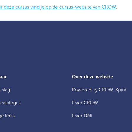
er deze cursus vind je op de cursus-website van CROW
.
aar
Over deze website
 slag
Powered by CROW-KpVV
catalogus
Over CROW
e links
Over DMI