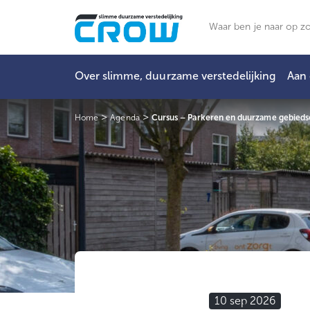
Ga
naar
Zoeken
de
inhoud
Over slimme, duurzame verstedelijking
Aan 
>
>
Home
Agenda
Cursus – Parkeren en duurzame gebieds
10 sep 2026