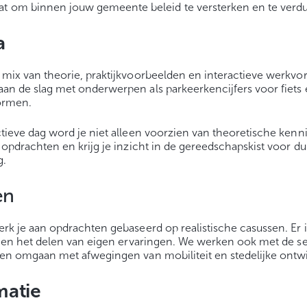
taat om binnen jouw gemeente beleid te versterken en te ver
a
 mix van theorie, praktijkvoorbeelden en interactieve werkvo
an de slag met onderwerpen als parkeerkencijfers voor fiets 
ormen.
ctieve dag word je niet alleen voorzien van theoretische kenn
e opdrachten en krijg je inzicht in de gereedschapskist voor 
g.
en
erk je aan opdrachten gebaseerd op realistische casussen. Er 
ie en het delen van eigen ervaringen. We werken ook met de 
ren omgaan met afwegingen van mobiliteit en stedelijke ontwi
matie