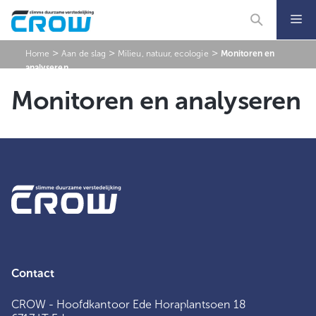
Ga
naar
de
inhoud
>
>
>
Home
Aan de slag
Milieu, natuur, ecologie
Monitoren en
analyseren
Monitoren en analyseren
Contact
CROW - Hoofdkantoor Ede Horaplantsoen 18