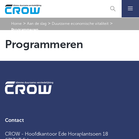
Ga
naar
de
inhoud
>
>
>
Home
Aan de slag
Duurzame economische vitaliteit
Programmeren
Programmeren
Contact
CROW - Hoofdkantoor Ede Horaplantsoen 18