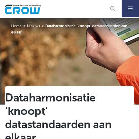
Ga
naar
de
inhoud
>
>
Home
Nieuws
Dataharmonisatie ‘knoopt’ datastandaarden aan
elkaar
Dataharmonisatie
‘knoopt’
datastandaarden aan
elkaar